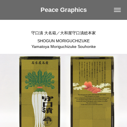
Peace Graphics
守口漬 大名箱／大和屋守口漬総本家
SHOGUN MORIGUCHIZUKE
Yamatoya Moriguchizuke Souhonke